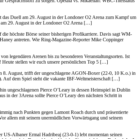
ür Gesprächsstoff zu sorgen. Opetaia vs. Mikaelian: WBC-Titelstatus
 hat das Duell am 29. August in der Londoner O2 Arena zum Kampf um
g am 29. August in der Londoner O2 Arena […]
e höchste Börse seiner bisherigen Profikarriere. Davis sagt WM-
 Haney antreten. Wie Ring-Magazine-Reporter Mike Coppinger
 von legendären Arenen bis zu besonderen Veranstaltungsorten. Ist
 Heute stellen wir euch unsere persönlichen Top 5 […]
 8. August, trifft der ungeschlagene AGON-Boxer (22-0, 10 K.o.) in
. Auf dem Spiel steht die vakante IBF-Weltmeisterschaft […]
hin ungeschlagenen Pierce O’Leary in dessen Heimspiel in Dublin
 in der 3Arena sollte Pierce O’Leary den nächsten Schritt in
nstimmig nach Punkten gegen Lamont Roach durch und präsentierte
n Vor allem mit seinem unermüdlichen Vorwärtsgang und seinem
r US-Albaner Ermal Hadribeaj (23-0-1) lebt momentan seinen