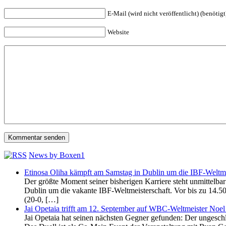
E-Mail (wird nicht veröffentlicht) (benötigt
Website
News by Boxen1
Etinosa Oliha kämpft am Samstag in Dublin um die IBF-Weltme
Der größte Moment seiner bisherigen Karriere steht unmittelb
Dublin um die vakante IBF-Weltmeisterschaft. Vor bis zu 14.5
(20-0, […]
Jai Opetaia trifft am 12. September auf WBC-Weltmeister Noel
Jai Opetaia hat seinen nächsten Gegner gefunden: Der ungesch