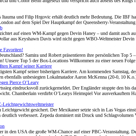
rcia und Conor Benn angesetzt und verspricht auch abseits des Rings f
ses Itauma und Filip Hrgovic erhält deutlich mehr Bedeutung. Die IBF
in London auf dem Spiel Der Hauptkampf der Queensberry-Veranstaltun
ab
chtet auf einen WM-Kampf gegen Devin Haney – und damit auch auf di
 Dollar aus Keyshawn Davis wird nicht gegen WBO-Weltmeister Devin
e Favoriten!
eutschland? Samira und Robert präsentieren ihre persönlichen Top 5 –
en! Unsere Top 5 der Box-Locations Willkommen zu einer neuen Folge!
ßten Kampf seiner Karriere
tigsten Kampf seiner bisherigen Karriere. Am kommenden Samstag, den
en ebenfalls unbesiegten Lokalmatador Aaron McKenna (20-0, 10 K.o.)
egen Pierce O’Leary
ssieg eindrucksvoll zurückgemeldet. Der Engländer stoppte den bis da
icht. Chamberlain verdirbt O’Learys Heimspiel Vor ausverkauftem Haus
-Leichtgewichtsweltmeister
 Leichtgewicht gesichert. Der Mexikaner setzte sich in Las Vegas ei
on deutlich verbessert. Zepeda dominiert mit Druck und Schlagvolume
son
er in den USA die große WM-Chance auf einer PBC-Veranstaltung. De