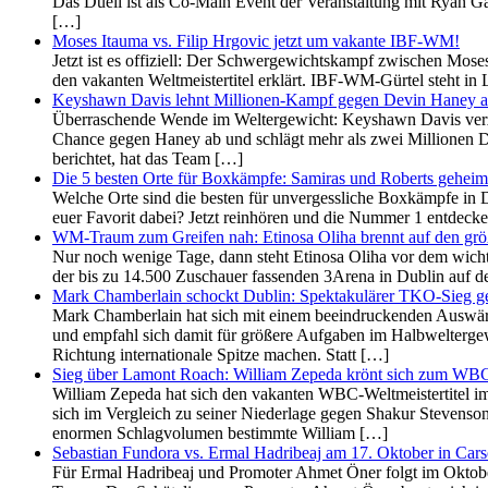
Das Duell ist als Co-Main Event der Veranstaltung mit Ryan Ga
[…]
Moses Itauma vs. Filip Hrgovic jetzt um vakante IBF-WM!
Jetzt ist es offiziell: Der Schwergewichtskampf zwischen Mo
den vakanten Weltmeistertitel erklärt. IBF-WM-Gürtel steht 
Keyshawn Davis lehnt Millionen-Kampf gegen Devin Haney 
Überraschende Wende im Weltergewicht: Keyshawn Davis verzi
Chance gegen Haney ab und schlägt mehr als zwei Millionen
berichtet, hat das Team […]
Die 5 besten Orte für Boxkämpfe: Samiras und Roberts geheim
Welche Orte sind die besten für unvergessliche Boxkämpfe in D
euer Favorit dabei? Jetzt reinhören und die Nummer 1 entdeck
WM-Traum zum Greifen nah: Etinosa Oliha brennt auf den grö
Nur noch wenige Tage, dann steht Etinosa Oliha vor dem wich
der bis zu 14.500 Zuschauer fassenden 3Arena in Dublin auf d
Mark Chamberlain schockt Dublin: Spektakulärer TKO-Sieg g
Mark Chamberlain hat sich mit einem beeindruckenden Auswärt
und empfahl sich damit für größere Aufgaben im Halbweltergew
Richtung internationale Spitze machen. Statt […]
Sieg über Lamont Roach: William Zepeda krönt sich zum WBC
William Zepeda hat sich den vakanten WBC-Weltmeistertitel im
sich im Vergleich zu seiner Niederlage gegen Shakur Stevens
enormen Schlagvolumen bestimmte William […]
Sebastian Fundora vs. Ermal Hadribeaj am 17. Oktober in Car
Für Ermal Hadribeaj und Promoter Ahmet Öner folgt im Oktob