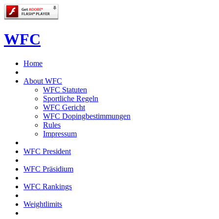
WFC
Home
About WFC
WFC Statuten
Sportliche Regeln
WFC Gericht
WFC Dopingbestimmungen
Rules
Impressum
WFC President
WFC Präsidium
WFC Rankings
Weightlimits